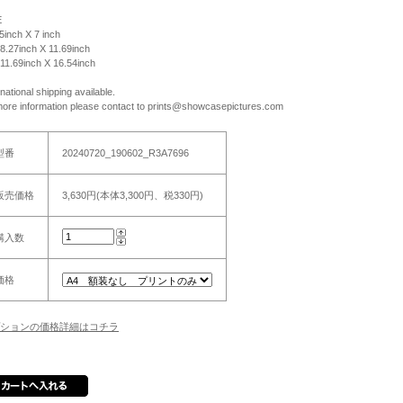
E
 5inch X 7 inch
 8.27inch X 11.69inch
 11.69inch X 16.54inch
rnational shipping available.
more information please contact to prints@showcasepictures.com
型番
20240720_190602_R3A7696
販売価格
3,630円(本体3,300円、税330円)
購入数
価格
ションの価格詳細はコチラ