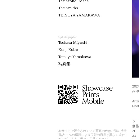
The Stone Roses
The Smiths
TETSUYA YAMAKAWA
> photographer
Tsukasa Miyoshi
Kenji Kubo
Tetsuya Yamakawa
写真集
2024
@沖
Arti
Phot
ジー
価格
2L
本サイトで販売されている写真の色はご覧の携帯
電話、PCの環境により実際の商品と異なる場合
A4
がございます。予めご了承ください。