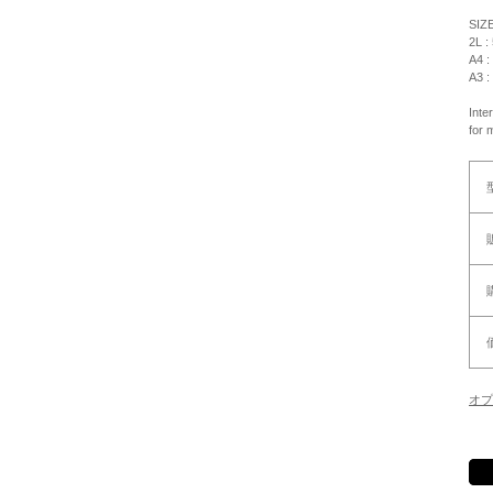
SIZ
2L :
A4 :
A3 :
Inte
for 
オプ