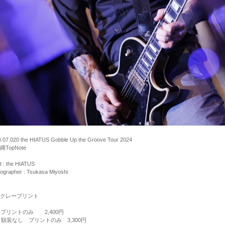
.07.020 the HIATUS Gobble Up the Groove Tour 2024
縄TopNote
st : the HIATUS
ographer : Tsukasa Miyoshi
クレープリント
 プリントのみ 2,400円
 額装なし プリントのみ 3,300円