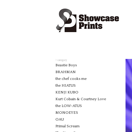
> category
Beastie Boys
BRAHMAN
the chef cooks me
the HIATUS
KENJI KUBO
Kurt Cobain & Courtney Love
the LOW-ATUS
MONOEYES
OAU
Primal Scream