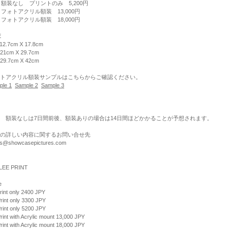
 額装なし プリントのみ 5,200円
 フォトアクリル額装 13,000円
 フォトアクリル額装 18,000円
E
 12.7cm X 17.8cm
 21cm X 29.7cm
 29.7cm X 42cm
トアクリル額装サンプルはこちらからご確認ください。
ple 1
Sample 2
Sample 3
 額装なしは7日間前後、額装ありの場合は14日間ほどかかることが予想されます。
の詳しい内容に関するお問い合せ先
nts@showcasepictures.com
LEE PRINT
e
rint only 2400 JPY
rint only 3300 JPY
rint only 5200 JPY
rint with Acrylic mount 13,000 JPY
rint with Acrylic mount 18,000 JPY