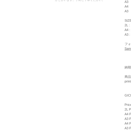
A3
A4
A3
SIZ
2L :
A4 :
A3 :
フォ
Sam
納期
商品
pri
GIC
Pric
2L P
A4 P
A3 P
A4 P
A3 P