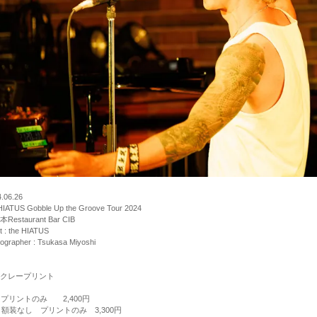
.06.26
HIATUS Gobble Up the Groove Tour 2024
Restaurant Bar CIB
st : the HIATUS
ographer : Tsukasa Miyoshi
クレープリント
 プリントのみ 2,400円
 額装なし プリントのみ 3,300円