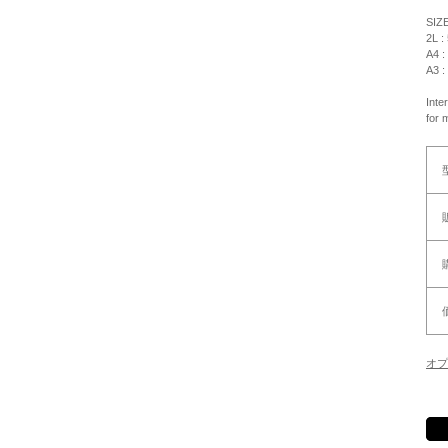
SIZ
2L :
A4 :
A3 :
Inte
for 
オプ