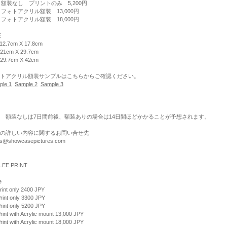
 額装なし プリントのみ 5,200円
 フォトアクリル額装 13,000円
 フォトアクリル額装 18,000円
E
 12.7cm X 17.8cm
 21cm X 29.7cm
 29.7cm X 42cm
トアクリル額装サンプルはこちらからご確認ください。
ple 1
Sample 2
Sample 3
 額装なしは7日間前後、額装ありの場合は14日間ほどかかることが予想されます。
の詳しい内容に関するお問い合せ先
nts@showcasepictures.com
LEE PRINT
e
rint only 2400 JPY
rint only 3300 JPY
rint only 5200 JPY
rint with Acrylic mount 13,000 JPY
rint with Acrylic mount 18,000 JPY