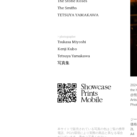
The Stone Roses
The Smiths
TETSUYA YAMAKAWA
> photographer
Tsukasa Miyoshi
Kenji Kubo
Tetsuya Yamakawa
写真集
2024
the 
@熊本
Arti
Phot
ジー
価格
2L
本サイトで販売されている写真の色はご覧の携帯
電話、PCの環境により実際の商品と異なる場合
A4
がございます。予めご了承ください。