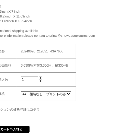
E
 5inch X 7 inch
 8.27inch X 11.69inch
 11.69inch X 16.54inch
rnational shipping available.
more information please contact to prints@showcasepictures.com
型番
20240626_212051_R3A7686
販売価格
3,630円(本体3,300円、税330円)
購入数
価格
ションの価格詳細はコチラ