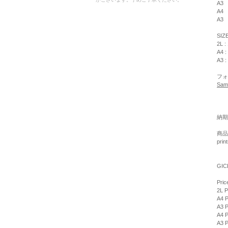
A3
A4
A3
SIZ
2L :
A4 :
A3 :
フォ
Sam
納期
商品
pri
GIC
Pric
2L P
A4 P
A3 P
A4 P
A3 P