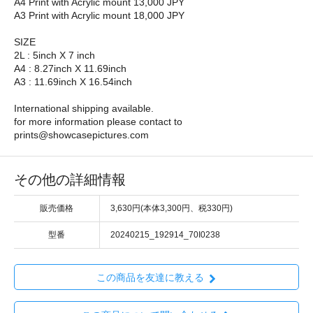
A4 Print with Acrylic mount 13,000 JPY
A3 Print with Acrylic mount 18,000 JPY
SIZE
2L : 5inch X 7 inch
A4 : 8.27inch X 11.69inch
A3 : 11.69inch X 16.54inch
International shipping available.
for more information please contact to
prints@showcasepictures.com
その他の詳細情報
販売価格
3,630円(本体3,300円、税330円)
型番
20240215_192914_70I0238
この商品を友達に教える