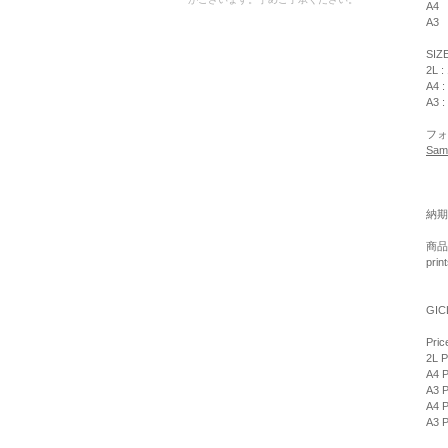
A4
A3
SIZ
2L :
A4 :
A3 :
フォ
Sam
納期
商品
pri
GIC
Pric
2L P
A4 P
A3 P
A4 P
A3 P