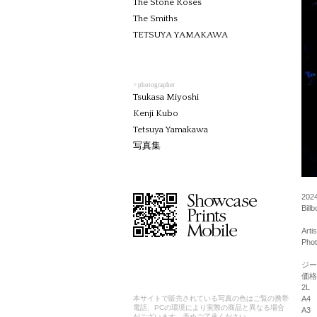
The Stone Roses
The Smiths
TETSUYA YAMAKAWA
> photographer
Tsukasa Miyoshi
Kenji Kubo
Tetsuya Yamakawa
写真集
2024
Bill
Arti
Phot
ジー
価格
2L
A4
本サイトで販売されている写真の色はご覧の携帯
電話、PCの環境により実際の商品と異なる場合
A3
がございます。予めご了承ください。