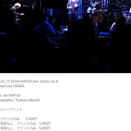
.01.17-18 the HIATUS Jive Turkey vol.８
board Live OSAKA
st : the HIATUS
ographer : Tsukasa Miyoshi
クレープリント
 プリントのみ 2,400円
 額装なし プリントのみ 3,300円
 額装なし プリントのみ 5,200円