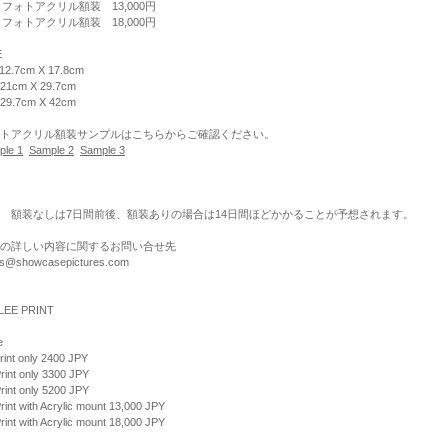
 フォトアクリル額装 13,000円
 フォトアクリル額装 18,000円
E
 12.7cm X 17.8cm
 21cm X 29.7cm
 29.7cm X 42cm
トアクリル額装サンプルはこちらからご確認ください。
ple 1
Sample 2
Sample 3
 額装なしは7日間前後、額装ありの場合は14日間ほどかかることが予想されます。
の詳しい内容に関するお問い合せ先
nts@showcasepictures.com
LEE PRINT
e
rint only 2400 JPY
rint only 3300 JPY
rint only 5200 JPY
rint with Acrylic mount 13,000 JPY
rint with Acrylic mount 18,000 JPY