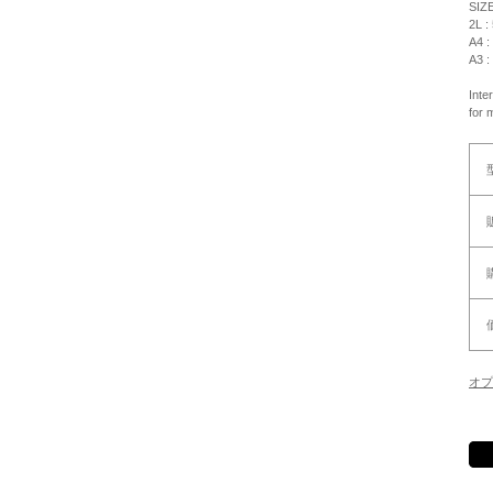
SIZ
2L :
A4 :
A3 :
Inte
for 
オプ