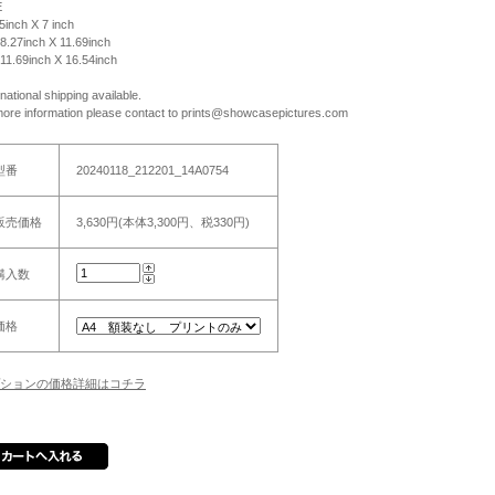
E
 5inch X 7 inch
 8.27inch X 11.69inch
 11.69inch X 16.54inch
rnational shipping available.
more information please contact to prints@showcasepictures.com
型番
20240118_212201_14A0754
販売価格
3,630円(本体3,300円、税330円)
購入数
価格
ションの価格詳細はコチラ