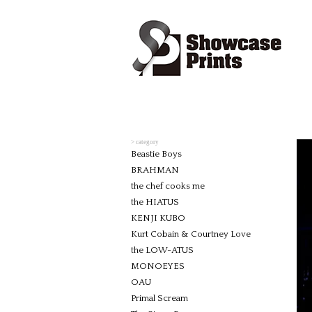
> category
Beastie Boys
BRAHMAN
the chef cooks me
the HIATUS
KENJI KUBO
Kurt Cobain & Courtney Love
the LOW-ATUS
MONOEYES
OAU
Primal Scream