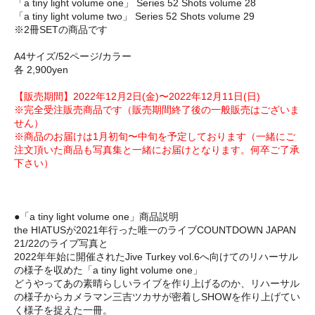
「a tiny light volume one」 Series 52 Shots volume 28
「a tiny light volume two」 Series 52 Shots volume 29
※2冊SETの商品です
A4サイズ/52ページ/カラー
各 2,900yen
【販売期間】2022年12月2日(金)〜2022年12月11日(日)
※完全受注販売商品です（販売期間終了後の一般販売はございま
せん）
※商品のお届けは1月初旬〜中旬を予定しております（一緒にご
注文頂いた商品も写真集と一緒にお届けとなります。何卒ご了承
下さい）
●「a tiny light volume one」商品説明
the HIATUSが2021年行った唯一のライブCOUNTDOWN JAPAN
21/22のライブ写真と
2022年年始に開催されたJive Turkey vol.6へ向けてのリハーサル
の様子を収めた「a tiny light volume one」
どうやってあの素晴らしいライブを作り上げるのか、リハーサル
の様子からカメラマン三吉ツカサが密着しSHOWを作り上げてい
く様子を捉えた一冊。