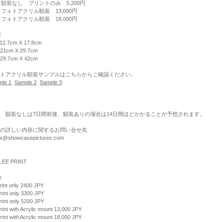
 額装なし プリントのみ 5,200円
 フォトアクリル額装 13,000円
 フォトアクリル額装 18,000円
E
 12.7cm X 17.8cm
 21cm X 29.7cm
 29.7cm X 42cm
トアクリル額装サンプルはこちらからご確認ください。
ple 1
Sample 2
Sample 3
 額装なしは7日間前後、額装ありの場合は14日間ほどかかることが予想されます。
の詳しい内容に関するお問い合せ先
nts@showcasepictures.com
LEE PRINT
e
rint only 2400 JPY
rint only 3300 JPY
rint only 5200 JPY
rint with Acrylic mount 13,000 JPY
rint with Acrylic mount 18,000 JPY