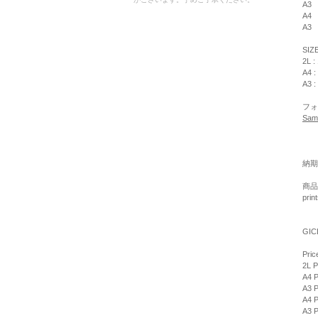
A3
A4
A3
SIZ
2L :
A4 :
A3 :
フォ
Sam
納期
商品
pri
GIC
Pric
2L P
A4 P
A3 P
A4 P
A3 P