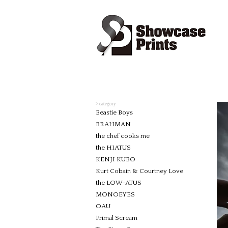
> category
Beastie Boys
BRAHMAN
the chef cooks me
the HIATUS
KENJI KUBO
Kurt Cobain & Courtney Love
the LOW-ATUS
MONOEYES
OAU
Primal Scream