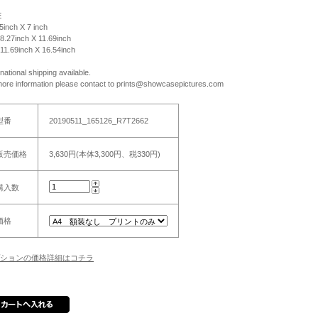
E
 5inch X 7 inch
 8.27inch X 11.69inch
 11.69inch X 16.54inch
rnational shipping available.
more information please contact to prints@showcasepictures.com
型番
20190511_165126_R7T2662
販売価格
3,630円(本体3,300円、税330円)
購入数
価格
ションの価格詳細はコチラ