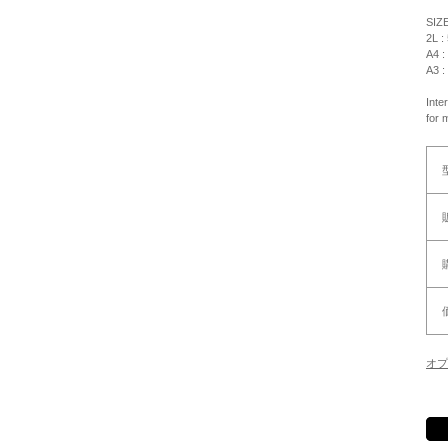
SIZ
2L :
A4 :
A3 :
Inte
for 
オプ