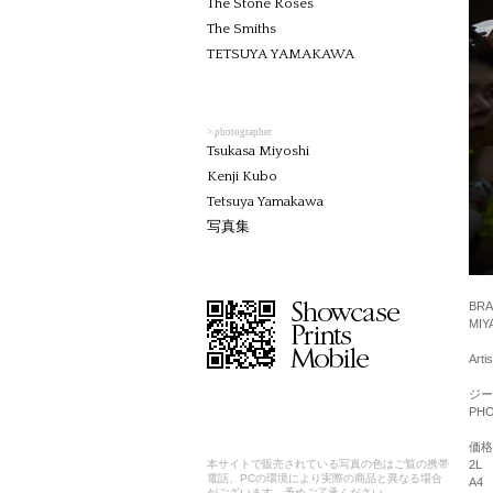
The Stone Roses
The Smiths
TETSUYA YAMAKAWA
> photographer
Tsukasa Miyoshi
Kenji Kubo
Tetsuya Yamakawa
写真集
BRA
MIY
Art
ジー
PHO
価格
2L
本サイトで販売されている写真の色はご覧の携帯
電話、PCの環境により実際の商品と異なる場合
A4
がございます。予めご了承ください。