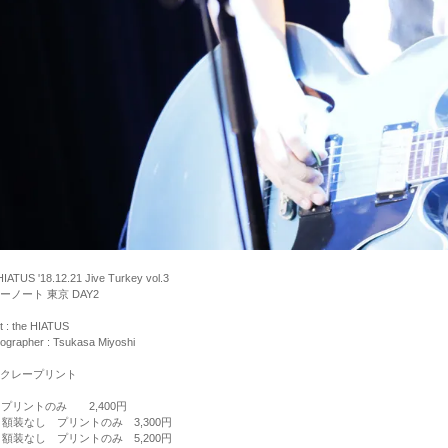
HIATUS '18.12.21 Jive Turkey vol.3
ーノート 東京 DAY2
st : the HIATUS
ographer : Tsukasa Miyoshi
クレープリント
 プリントのみ 2,400円
 額装なし プリントのみ 3,300円
 額装なし プリントのみ 5,200円