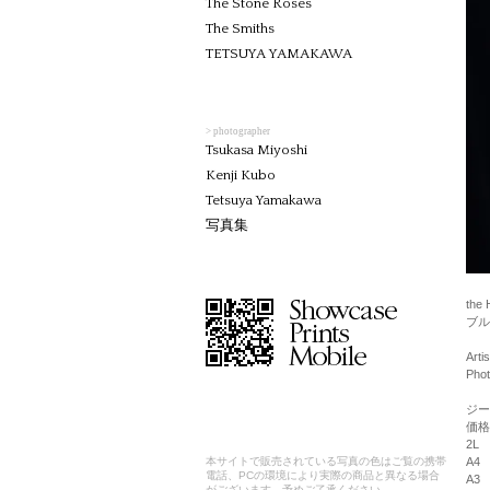
The Stone Roses
The Smiths
TETSUYA YAMAKAWA
> photographer
Tsukasa Miyoshi
Kenji Kubo
Tetsuya Yamakawa
写真集
the 
ブル
Arti
Phot
ジー
価格
2L
A4
本サイトで販売されている写真の色はご覧の携帯
電話、PCの環境により実際の商品と異なる場合
A3
がございます。予めご了承ください。