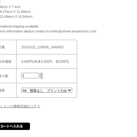
E
 5inch X 7 inch
 8.27inch X 11.69inch
 11.69inch X 16.54inch
rnational shipping available.
more information please contact to prints@showcasepictures.com
型番
20181221_220838_14A0422
販売価格
3,630円(本体3,300円、税330円)
購入数
価格
ションの価格詳細はコチラ