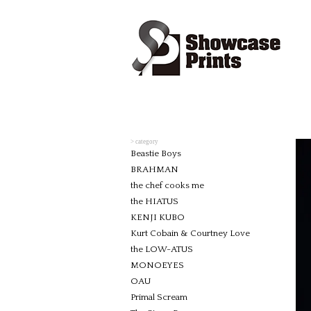
> category
Beastie Boys
BRAHMAN
the chef cooks me
the HIATUS
KENJI KUBO
Kurt Cobain & Courtney Love
the LOW-ATUS
MONOEYES
OAU
Primal Scream