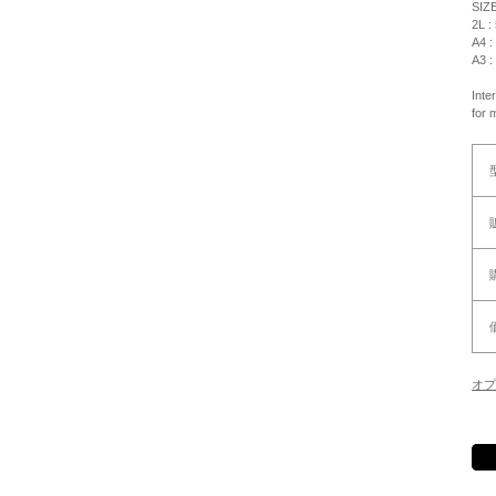
SIZ
2L :
A4 :
A3 :
Inte
for 
オプ