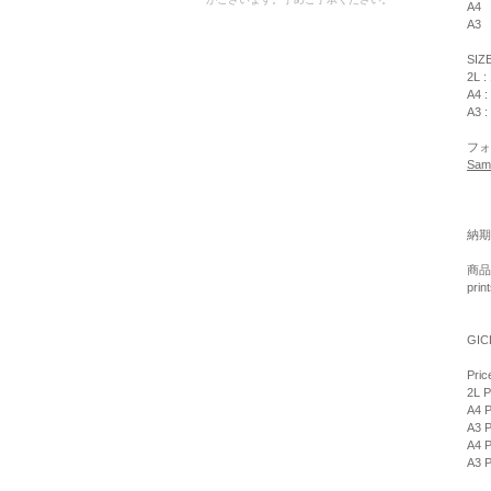
A4
A3
SIZ
2L :
A4 :
A3 :
フォ
Sam
納期
商品
pri
GIC
Pric
2L P
A4 P
A3 P
A4 P
A3 P