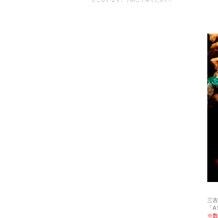
三吉
「A 
※数