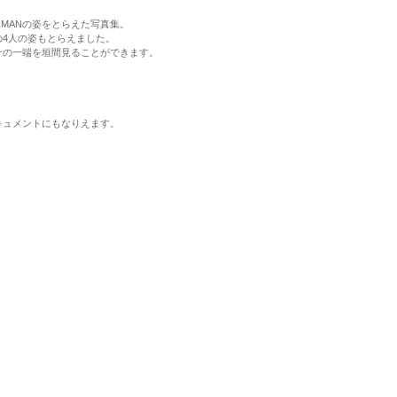
AHMANの姿をとらえた写真集。
4人の姿もとらえました。
その一端を垣間見ることができます。
キュメントにもなりえます。