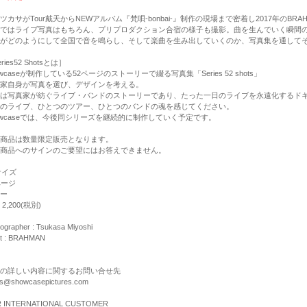
ツカサがTour戴天からNEWアルバム『梵唄-bonbai-』制作の現場まで密着し2017年のBR
ではライブ写真はもちろん、プリプロダクション合宿の様子も撮影。曲を生んでいく瞬間の
がどのようにして全国で音を鳴らし、そして楽曲を生み出していくのか、写真集を通して
ries52 Shotsとは］
owcaseが制作している52ページのストーリーで綴る写真集「Series 52 shots」
家自身が写真を選び、デザインを考える。
は写真家が紡ぐライブ・バンドのストーリーであり、たった一日のライブを永遠化するド
のライブ、ひとつのツアー、ひとつのバンドの魂を感じてください。
owcaseでは、今後同シリーズを継続的に制作していく予定です。
商品は数量限定販売となります。
商品へのサインのご要望にはお答えできません。
サイズ
ページ
ー
2,200(税別)
ographer : Tsukasa Miyoshi
st : BRAHMAN
の詳しい内容に関するお問い合せ先
nts@showcasepictures.com
 INTERNATIONAL CUSTOMER