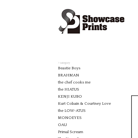
> category
Beastie Boys
BRAHMAN
the chef cooks me
the HIATUS
KENJI KUBO
Kurt Cobain & Courtney Love
the LOW-ATUS
MONOEYES
OAU
Primal Scream