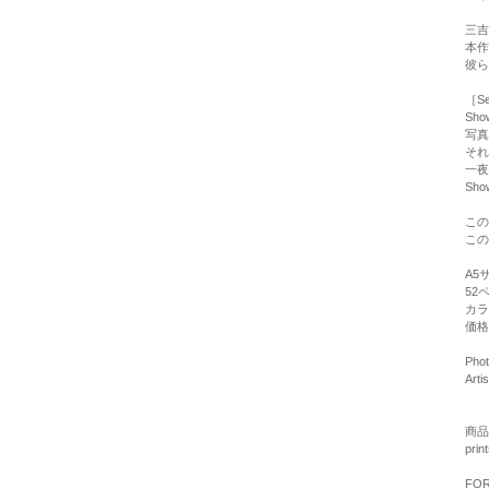
三吉
本作
彼ら
［Se
Sh
写真
それ
一夜
Sh
この
この
A5
52
カラ
価格 
Phot
Arti
商品
pri
FOR